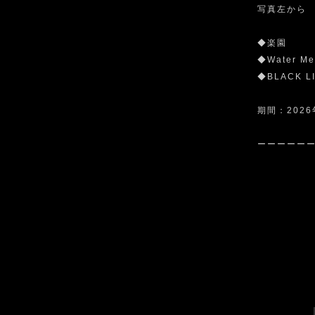
写真左から
◆楽園 ￥
◆Water M
◆BLACK L
期間：2026
ーーーーー