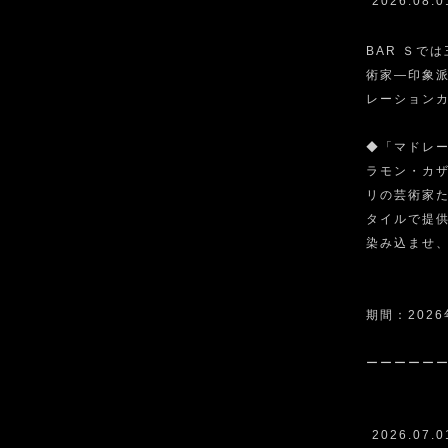
2026.08.0
BAR Ｓで
術家—印象
レーション
◆「マドレーヌ
ラモン・カ
リの芸術家
タイルで提
染み込ませ
期間：2026
ーーーーー
2026.07.0