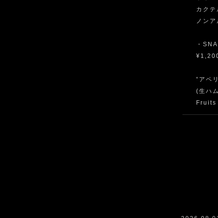
カクテル/
ノンアル
・SNA
¥1,20
“アペリ
(生ハム
Fruits