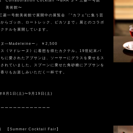
1
Collaboration Cocktail 〜BAR S × 三菱一号館
美術館〜
は三菱一号館美術館で展開中の展覧会 「“カフェ”に集う芸
派からゴッホ、ロートレック、ピカソまで」展とのコラボ
カクテルを展開しています。
—Madeleineー」 ￥2,500
ザス《マドレーヌ》に着想を得たカクテル。19世紀末パ
たちに愛されたアブサンは、ソーサーにグラスを乗せるス
供されていました。スプーンに乗せた角砂糖にアブサンを
、香りもお楽しみいただく一杯です。
年8月1日(土)〜9月19日(土)
ーーーーーーーーーーーーー
1
【Summer Cocktail Fair】