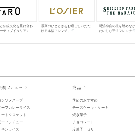
と伝統文化を重ね合わ
最高のひとときをお過ごしいただ
明治神宮の杜を眺めな
ーティブイタリアン
ける本格フレンチ。
たのしむ王道フレンチ
コンソメスープ
季節のおすすめ
ビーフカレーライス
チーズケーキ・ケーキ
ミートクロケット
焼き菓子
ビーフシチュー
チョコレート
チキンライス
冷菓子・ゼリー